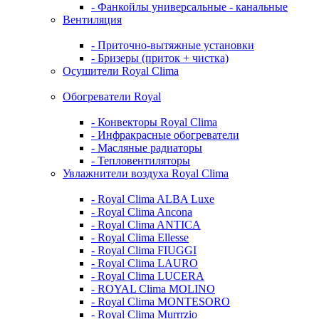
- Фанкойлы универсальные - канальные
Вентиляция
- Приточно-вытяжные установки
- Бризеры (приток + чистка)
Осушители Royal Clima
Обогреватели Royal
- Конвекторы Royal Clima
- Инфракрасные обогреватели
- Масляные радиаторы
- Тепловентиляторы
Увлажнители воздуха Royal Clima
- Royal Clima ALBA Luxe
- Royal Clima Ancona
- Royal Clima ANTICA
- Royal Clima Ellesse
- Royal Clima FIUGGI
- Royal Clima LAURO
- Royal Clima LUCERA
- ROYAL Clima MOLINO
- Royal Clima MONTESORO
- Royal Clima Murrrzio