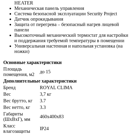
HEATER
Механическая панель управления
Система безопасной эксплуатации Security Project
Датчик опрокидывания
Защита от перегрева – безопасный нагрев лицевой
панели
Высокоточный механический термостат для настройки
и поддержания требуемой температуры в помещении
Универсальная настенная и напольная установка (на
ножки)
Основные характеристики
Площадь
до 15
помещения, м2
Дополнительные характеристики
Бренд
ROYAL CLIMA
Вес
3,7 кг
Вес брутто, кг
3.7
Вес нетто, кг
3.3
Габариты
460х400х83
(ШхВхГ), мм
Класс
IP24
влагозащиты