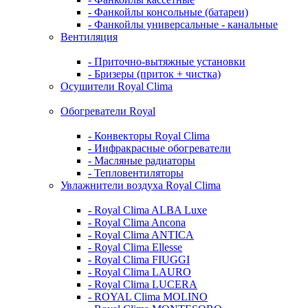
- Фанкойлы консольные (батареи)
- Фанкойлы универсальные - канальные
Вентиляция
- Приточно-вытяжные установки
- Бризеры (приток + чистка)
Осушители Royal Clima
Обогреватели Royal
- Конвекторы Royal Clima
- Инфракрасные обогреватели
- Масляные радиаторы
- Тепловентиляторы
Увлажнители воздуха Royal Clima
- Royal Clima ALBA Luxe
- Royal Clima Ancona
- Royal Clima ANTICA
- Royal Clima Ellesse
- Royal Clima FIUGGI
- Royal Clima LAURO
- Royal Clima LUCERA
- ROYAL Clima MOLINO