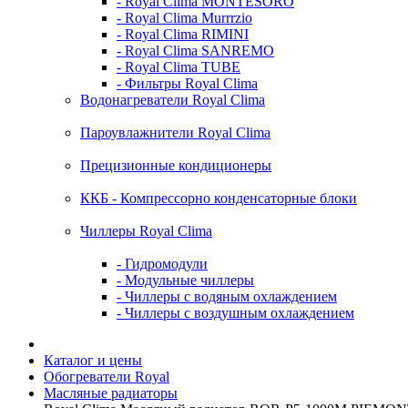
- Royal Clima MONTESORO
- Royal Clima Murrrzio
- Royal Clima RIMINI
- Royal Clima SANREMO
- Royal Clima TUBE
- Фильтры Royal Clima
Водонагреватели Royal Clima
Пароувлажнители Royal Clima
Прецизионные кондиционеры
ККБ - Компрессорно конденсаторные блоки
Чиллеры Royal Clima
- Гидромодули
- Модульные чиллеры
- Чиллеры с водяным охлаждением
- Чиллеры с воздушным охлаждением
Каталог и цены
Обогреватели Royal
Масляные радиаторы