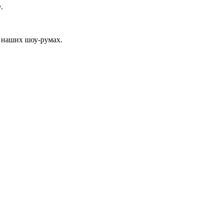
.
 наших шоу-румах.