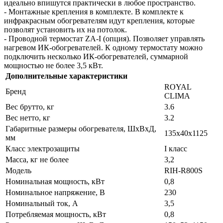
идеально впишутся практически в любое пространство.
- Монтажные крепления в комплекте. В комплекте к
инфракрасным обогревателям идут крепления, которые
позволят установить их на потолок.
- Проводной термостат ZA-I (опция). Позволяет управлять
нагревом ИК-обогревателей. К одному термостату можно
подключить несколько ИК-обогревателей, суммарной
мощностью не более 3,5 кВт.
Дополнительные характеристики
ROYAL
Бренд
CLIMA
Вес брутто, кг
3.6
Вес нетто, кг
3.2
Габаритные размеры обогревателя, ШхВхД,
135x40x1125
мм
Класс электрозащиты
I класс
Масса, кг не более
3,2
Модель
RIH-R800S
Номинальная мощность, кВт
0,8
Номинальное напряжение, В
230
Номинальный ток, А
3,5
Потребляемая мощность, кВт
0,8