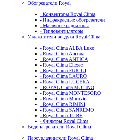
Обогреватели Royal
- Конвекторы Royal Clima
- Инфракрасные обогреватели
- Масляные радиаторы
- Тепловентиляторы
Увлажнители воздуха Royal Clima
- Royal Clima ALBA Luxe
- Royal Clima Ancona
- Royal Clima ANTICA
- Royal Clima Ellesse
- Royal Clima FIUGGI
- Royal Clima LAURO
- Royal Clima LUCERA
- ROYAL Clima MOLINO
- Royal Clima MONTESORO
- Royal Clima Murrrzio
- Royal Clima RIMINI
- Royal Clima SANREMO
- Royal Clima TUBE
- Фильтры Royal Clima
Водонагреватели Royal Clima
Пароувлажнители Royal Clima