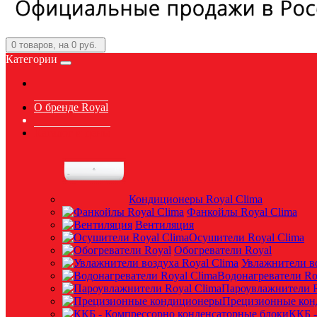
0
товаров, на 0 руб.
Категории
О бренде Royal
Каталог и цены
Кондиционеры Royal Clima
Фанкойлы Royal Clima
Вентиляция
Осушители Royal Clima
Обогреватели Royal
Увлажнители во
Водонагреватели Ro
Пароувлажнители R
Прецизионные ко
ККБ -