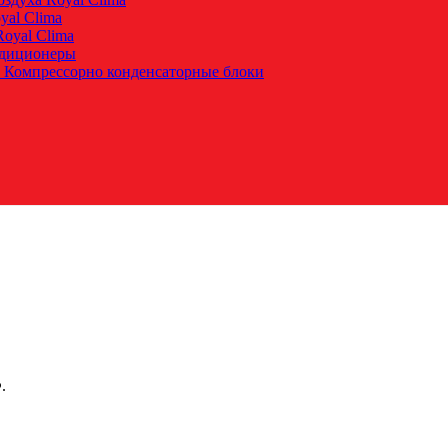
yal Clima
oyal Clima
ндиционеры
 Компрессорно конденсаторные блоки
.