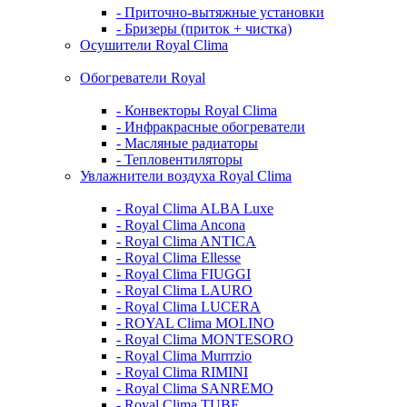
- Приточно-вытяжные установки
- Бризеры (приток + чистка)
Осушители Royal Clima
Обогреватели Royal
- Конвекторы Royal Clima
- Инфракрасные обогреватели
- Масляные радиаторы
- Тепловентиляторы
Увлажнители воздуха Royal Clima
- Royal Clima ALBA Luxe
- Royal Clima Ancona
- Royal Clima ANTICA
- Royal Clima Ellesse
- Royal Clima FIUGGI
- Royal Clima LAURO
- Royal Clima LUCERA
- ROYAL Clima MOLINO
- Royal Clima MONTESORO
- Royal Clima Murrrzio
- Royal Clima RIMINI
- Royal Clima SANREMO
- Royal Clima TUBE