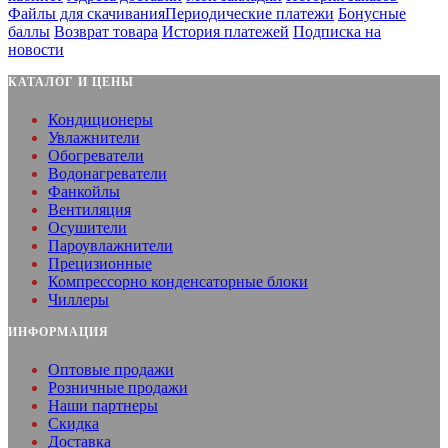
Файлы для скачивания
Периодические платежи
Бонусные
баллы
Возврат товара
История платежей
Подписка на
новости
КАТАЛОГ И ЦЕНЫ
Кондиционеры
Увлажнители
Обогреватели
Водонагреватели
Фанкойлы
Вентиляция
Осушители
Пароувлажнители
Прецизионные
Компрессорно конденсаторные блоки
Чиллеры
ИНФОРМАЦИЯ
Оптовые продажи
Розничные продажи
Наши партнеры
Скидка
Доставка