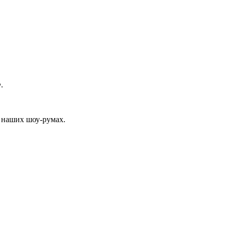
.
 наших шоу-румах.