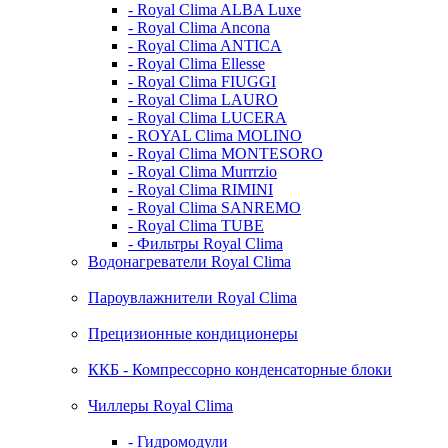
- Royal Clima ALBA Luxe
- Royal Clima Ancona
- Royal Clima ANTICA
- Royal Clima Ellesse
- Royal Clima FIUGGI
- Royal Clima LAURO
- Royal Clima LUCERA
- ROYAL Clima MOLINO
- Royal Clima MONTESORO
- Royal Clima Murrrzio
- Royal Clima RIMINI
- Royal Clima SANREMO
- Royal Clima TUBE
- Фильтры Royal Clima
Водонагреватели Royal Clima
Пароувлажнители Royal Clima
Прецизионные кондиционеры
ККБ - Компрессорно конденсаторные блоки
Чиллеры Royal Clima
- Гидромодули