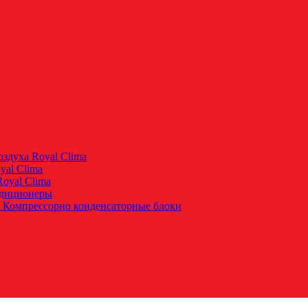
здуха Royal Clima
yal Clima
oyal Clima
ндиционеры
 Компрессорно конденсаторные блоки