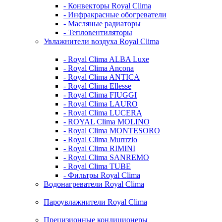
- Конвекторы Royal Clima
- Инфракрасные обогреватели
- Масляные радиаторы
- Тепловентиляторы
Увлажнители воздуха Royal Clima
- Royal Clima ALBA Luxe
- Royal Clima Ancona
- Royal Clima ANTICA
- Royal Clima Ellesse
- Royal Clima FIUGGI
- Royal Clima LAURO
- Royal Clima LUCERA
- ROYAL Clima MOLINO
- Royal Clima MONTESORO
- Royal Clima Murrrzio
- Royal Clima RIMINI
- Royal Clima SANREMO
- Royal Clima TUBE
- Фильтры Royal Clima
Водонагреватели Royal Clima
Пароувлажнители Royal Clima
Прецизионные кондиционеры